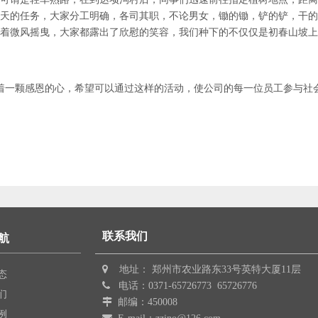
天的任务，大家分工明确，各司其职，不论男女，锄的锄，铲的铲，干的
着微风摇曳，大家都露出了欣慰的笑容，我们种下的不仅仅是初春山坡上
着一颗感恩的心，希望可以通过这样的活动，使公司的每一位员工参与社
联系我们
航

地址： 郑州市农业路东33号英特大厦11层
态

电话：0371-65726773 65726776
们

邮编：450008
例