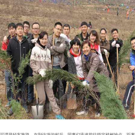
可谓是轻车熟路，在到达项沟村后，同事们迅速前往指定植树地点，距离