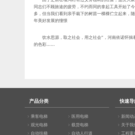
同志们不顾旅途的疲劳，不约而同的拿起工具开始了今
多，但当我们看到亲手栽下的树苗一棵棵伫立起来，随
年美好发展的憧憬
饮水思源，取之社会，用之社会”，河南依诺怀揣
的色彩……
产品分类
快速导
乘客电梯
医用电梯
新闻动
观光电梯
载货电梯
关于我
自动扶梯
自动人行道
工程案