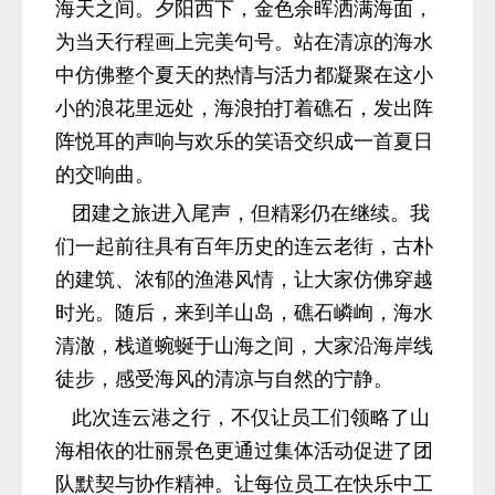
海天之间。夕阳西下，金色余晖洒满海面，
为当天行程画上完美句号。站在清凉的海水
中仿佛整个夏天的热情与活力都凝聚在这小
小的浪花里远处，海浪拍打着礁石，发出阵
阵悦耳的声响与欢乐的笑语交织成一首夏日
的交响曲。
团建之旅进入尾声，但精彩仍在继续。我
们一起前往具有百年历史的连云老街，古朴
的建筑、浓郁的渔港风情，让大家仿佛穿越
时光。随后，来到羊山岛，礁石嶙峋，海水
清澈，栈道蜿蜒于山海之间，大家沿海岸线
徒步，感受海风的清凉与自然的宁静。
此次连云港之行，不仅让员工们领略了山
海相依的壮丽景色更通过集体活动促进了团
队默契与协作精神。让每位员工在快乐中工