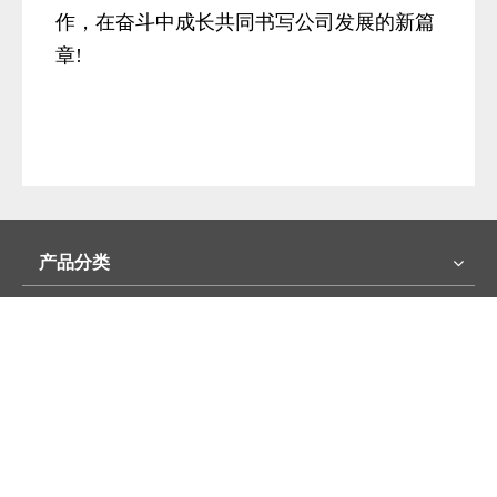
作，在奋斗中成长共同书写公司发展的新篇
章!
产品分类
快速导航
联系我们

地址： 郑州市农业路东33号英特大厦11层

电话：0371-65726773 65726776

邮编：450008