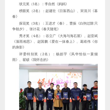
状元奖（1名）：李自然《妈妈》
榜眼奖（2名）：赵建壮《日落西山》、宋清川《暮
春》
探花奖（3名）：王进才《春》、曹振《白驹过隙 只
争朝夕》、张计花《春天随笔》
秀才奖（4名）：谷立广《大海与海石屋》、赵亚斌
《落雨相思》、赵国鹏《爱在一抹春上》、葛靖伟《你
的身影》
评委特别奖（2名）：杨皓宇《风华恰似一蓑烟
雨》、翟硕《我怀念的》